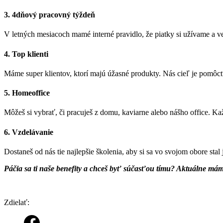
3. 4dňový pracovný týždeň
V letných mesiacoch mamé interné pravidlo, že piatky si užívame a ven
4. Top klienti
Máme super klientov, ktorí majú úžasné produkty. Nás cieľ je pomôcť 
5. Homeoffice
Môžeš si vybrať, či pracuješ z domu, kaviarne alebo nášho office. K
6. Vzdelávanie
Dostaneš od nás tie najlepšie školenia, aby si sa vo svojom obore stal
Páčia sa ti naše benefity a chceš byť súčasťou tímu? Aktuálne mám
Zdielať: