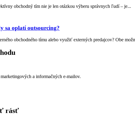
ívny obchodný tím nie je len otázkou výberu správnych ľudí – je...
y sa oplatí outsourcing?
nterného obchodného tímu alebo využiť externých predajcov? Obe možno
chodu
a marketingových a informačných e-mailov.
ť rásť