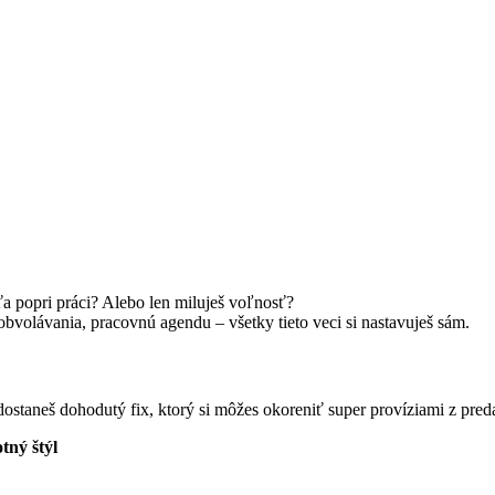
ťa popri práci? Alebo len miluješ voľnosť?
obvolávania, pracovnú agendu – všetky tieto veci si nastavuješ sám.
dostaneš dohodutý fix, ktorý si môžes okoreniť super províziami z preda
tný štýl