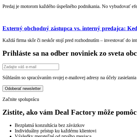
Predaj je motorom každého úspešného podnikania. No vybudovať efekt
Externý obchodný zástupca vs. interný predajca: Ked
Každá firma skôr či neskôr stojí pred rozhodnutím – investovať do i
Prihláste sa na odber noviniek zo sveta ob
Súhlasím so spracúvaním svojej e-mailovej adresy na účely zasielani
Začnite spoluprácu
Zistite, ako vám Deal Factory môže pomôc
Bezplatná konzultácia bez záväzkov
Individuálny prístup ku každému klientovi
Výsledky merateľné od prvého mesiaca