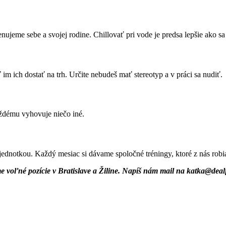
ujeme sebe a svojej rodine. Chillovať pri vode je predsa lepšie ako sa 
im ich dostať na trh. Určite nebudeš mať stereotyp a v práci sa nudiť.
aždému vyhovuje niečo iné.
 jednotkou. Každý mesiac si dávame spoločné tréningy, ktoré z nás robia
e voľné pozície v Bratislave a Žiline. Napíš nám mail na
katka@dealf