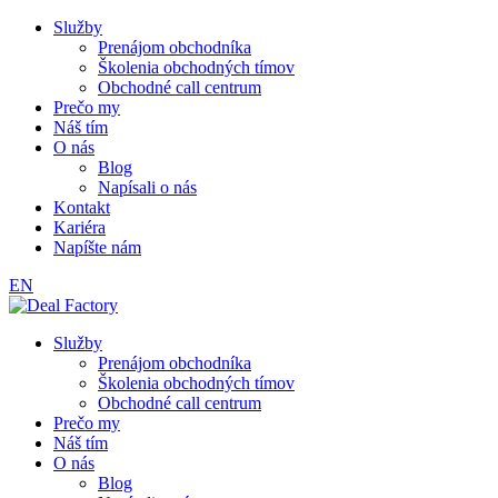
Služby
Prenájom obchodníka
Školenia obchodných tímov
Obchodné call centrum
Prečo my
Náš tím
O nás
Blog
Napísali o nás
Kontakt
Kariéra
Napíšte nám
EN
Služby
Prenájom obchodníka
Školenia obchodných tímov
Obchodné call centrum
Prečo my
Náš tím
O nás
Blog