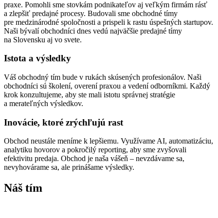
praxe. Pomohli sme stovkám podnikateľov aj veľkým firmám rásť
a zlepšiť predajné procesy. Budovali sme obchodné tímy
pre medzinárodné spoločnosti a prispeli k rastu úspešných startupov.
Naši bývalí obchodníci dnes vedú najväčšie predajné tímy
na Slovensku aj vo svete.
Istota a výsledky
Váš obchodný tím bude v rukách skúsených profesionálov. Naši
obchodníci sú školení, overení praxou a vedení odborníkmi. Každý
krok konzultujeme, aby ste mali istotu správnej stratégie
a merateľných výsledkov.
Inovácie, ktoré zrýchľujú rast
Obchod neustále meníme k lepšiemu. Využívame AI, automatizáciu,
analytiku hovorov a pokročilý reporting, aby sme zvyšovali
efektivitu predaja. Obchod je naša vášeň – nevzdávame sa,
nevyhovárame sa, ale prinášame výsledky.
Náš tím