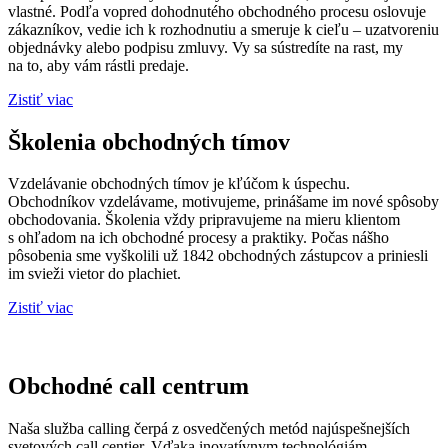
vlastné. Podľa vopred dohodnutého obchodného procesu oslovuje
zákazníkov, vedie ich k rozhodnutiu a smeruje k cieľu – uzatvoreniu
objednávky alebo podpisu zmluvy. Vy sa sústredíte na rast, my
na to, aby vám rástli predaje.
Zistiť viac
Školenia obchodných tímov
Vzdelávanie obchodných tímov je kľúčom k úspechu.
Obchodníkov vzdelávame, motivujeme, prinášame im nové spôsoby
obchodovania. Školenia vždy pripravujeme na mieru klientom
s ohľadom na ich obchodné procesy a praktiky. Počas nášho
pôsobenia sme vyškolili už 1842 obchodných zástupcov a priniesli
im svieži vietor do plachiet.
Zistiť viac
Obchodné call centrum
Naša služba calling čerpá z osvedčených metód najúspešnejších
svetových call centier. Vďaka inovatívnym technológiám,