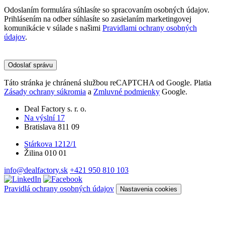
Odoslaním formulára súhlasíte so spracovaním osobných údajov.
Prihlásením na odber súhlasíte so zasielaním marketingovej
komunikácie v súlade s našimi
Pravidlami ochrany osobných
údajov
.
Please
leave
this
field
Táto stránka je chránená službou reCAPTCHA od Google. Platia
empty.
Zásady ochrany súkromia
a
Zmluvné podmienky
Google.
Deal Factory s. r. o.
Na výslní 17
Bratislava 811 09
Stárkova 1212/1
Žilina 010 01
info@dealfactory.sk
+421 950 810 103
Pravidlá ochrany osobných údajov
Nastavenia cookies