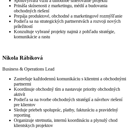
Spoluvytvára víziu a dlhodobé smerovanie projektu
Prináša skúsenosti z marketingu, médií a budovania
obchodných riešení
Prepája produktové, obchodné a marketingové rozmýšľanie
Podieľa sa na strategických partnerstvách a rozvoji nových
príležitostí
Konzultuje vybrané projekty najmä z pohľadu stratégie,
komunikácie a rastu
Nikola Rábiková
Business & Operations Lead
Zastrešuje každodennú komunikáciu s klientmi a obchodnými
partnermi
Koordinuje obchodný tím a nastavuje priority obchodných
aktivít
Podieľa sa na tvorbe obchodných stratégií a návrhov riešení
pre klientov
Sleduje priebeh spoluprác, platby, fakturáciu a pravidelný
reporting
Organizuje stretnutia, internú koordináciu a plynulý chod
klientskych projektov