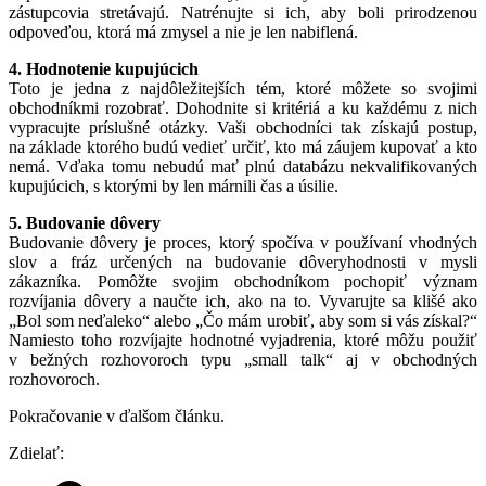
zástupcovia stretávajú. Natrénujte si ich, aby boli prirodzenou
odpoveďou, ktorá má zmysel a nie je len nabiflená.
4. Hodnotenie kupujúcich
Toto je jedna z najdôležitejších tém, ktoré môžete so svojimi
obchodníkmi rozobrať. Dohodnite si kritériá a ku každému z nich
vypracujte príslušné otázky. Vaši obchodníci tak získajú postup,
na základe ktorého budú vedieť určiť, kto má záujem kupovať a kto
nemá. Vďaka tomu nebudú mať plnú databázu nekvalifikovaných
kupujúcich, s ktorými by len márnili čas a úsilie.
5. Budovanie dôvery
Budovanie dôvery je proces, ktorý spočíva v používaní vhodných
slov a fráz určených na budovanie dôveryhodnosti v mysli
zákazníka. Pomôžte svojim obchodníkom pochopiť význam
rozvíjania dôvery a naučte ich, ako na to. Vyvarujte sa klišé ako
„Bol som neďaleko“ alebo „Čo mám urobiť, aby som si vás získal?“
Namiesto toho rozvíjajte hodnotné vyjadrenia, ktoré môžu použiť
v bežných rozhovoroch typu „small talk“ aj v obchodných
rozhovoroch.
Pokračovanie v
ďalšom článku.
Zdielať: