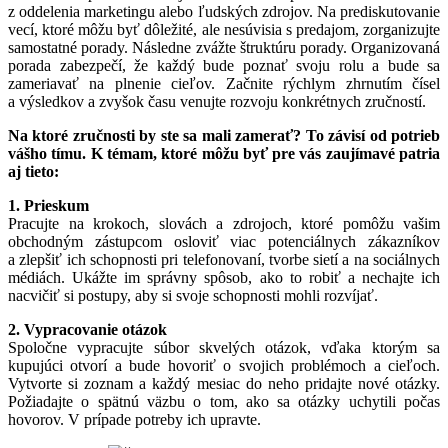
z oddelenia marketingu alebo ľudských zdrojov. Na prediskutovanie
vecí, ktoré môžu byť dôležité, ale nesúvisia s predajom, zorganizujte
samostatné porady. Následne zvážte štruktúru porady. Organizovaná
porada zabezpečí, že každý bude poznať svoju rolu a bude sa
zameriavať na plnenie cieľov. Začnite rýchlym zhrnutím čísel
a výsledkov a zvyšok času venujte rozvoju konkrétnych zručností.
Na ktoré zručnosti by ste sa mali zamerať? To závisí od potrieb
vášho tímu. K témam, ktoré môžu byť pre vás zaujímavé patria
aj tieto:
1. Prieskum
Pracujte na krokoch, slovách a zdrojoch, ktoré pomôžu vašim
obchodným zástupcom osloviť viac potenciálnych zákazníkov
a zlepšiť ich schopnosti pri telefonovaní, tvorbe sietí a na sociálnych
médiách. Ukážte im správny spôsob, ako to robiť a nechajte ich
nacvičiť si postupy, aby si svoje schopnosti mohli rozvíjať.
2. Vypracovanie otázok
Spoločne vypracujte súbor skvelých otázok, vďaka ktorým sa
kupujúci otvorí a bude hovoriť o svojich problémoch a cieľoch.
Vytvorte si zoznam a každý mesiac do neho pridajte nové otázky.
Požiadajte o spätnú väzbu o tom, ako sa otázky uchytili počas
hovorov. V prípade potreby ich upravte.