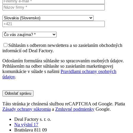
Súhlasím s odberom newslettera a so zasielaním obchodných
informácií od Deal Factory.
Odoslaním formulára súhlasíte so spracovaním osobných údajov.
Prihlásením na odber súhlasíte so zasielaním marketingovej
komunikácie v súlade s našimi
Pravidlami ochrany osobných
údajov
.
Please
leave
this
field
Táto stránka je chránená službou reCAPTCHA od Google. Platia
empty.
Zásady ochrany súkromia
a
Zmluvné podmienky
Google.
Deal Factory s. r. o.
Na výslní 17
Bratislava 811 09