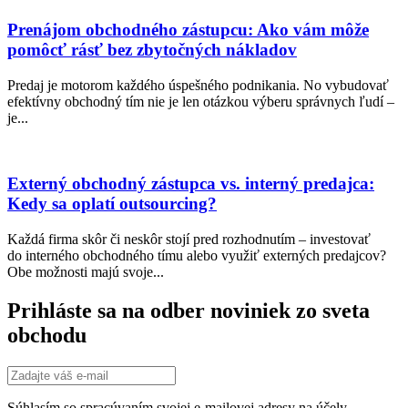
Prenájom obchodného zástupcu: Ako vám môže
pomôcť rásť bez zbytočných nákladov
Predaj je motorom každého úspešného podnikania. No vybudovať
efektívny obchodný tím nie je len otázkou výberu správnych ľudí –
je...
Externý obchodný zástupca vs. interný predajca:
Kedy sa oplatí outsourcing?
Každá firma skôr či neskôr stojí pred rozhodnutím – investovať
do interného obchodného tímu alebo využiť externých predajcov?
Obe možnosti majú svoje...
Prihláste sa na odber noviniek zo sveta
obchodu
Súhlasím so spracúvaním svojej e-mailovej adresy na účely