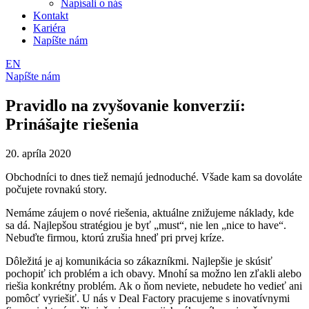
Napísali o nás
Kontakt
Kariéra
Napíšte nám
EN
Napíšte nám
Pravidlo na zvyšovanie konverzií:
Prinášajte riešenia
20. apríla 2020
Obchodníci to dnes tiež nemajú jednoduché. Všade kam sa dovoláte
počujete rovnakú story.
Nemáme záujem o nové riešenia, aktuálne znižujeme náklady, kde
sa dá. Najlepšou stratégiou je byť „must“, nie len „nice to have“.
Nebuďte firmou, ktorú zrušia hneď pri prvej kríze.
Dôležitá je aj komunikácia so zákazníkmi. Najlepšie je skúsiť
pochopiť ich problém a ich obavy. Mnohí sa možno len zľakli alebo
riešia konkrétny problém. Ak o ňom neviete, nebudete ho vedieť ani
pomôcť vyriešiť. U nás v Deal Factory pracujeme s inovatívnymi