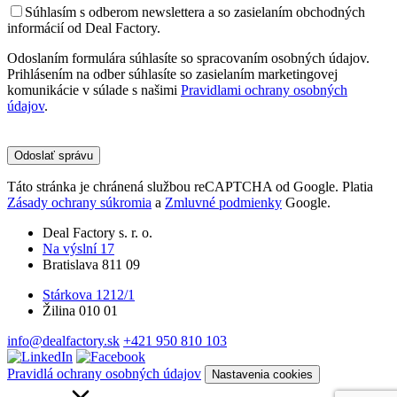
Súhlasím s odberom newslettera a so zasielaním obchodných
informácií od Deal Factory.
Odoslaním formulára súhlasíte so spracovaním osobných údajov.
Prihlásením na odber súhlasíte so zasielaním marketingovej
komunikácie v súlade s našimi
Pravidlami ochrany osobných
údajov
.
Please
leave
this
field
Táto stránka je chránená službou reCAPTCHA od Google. Platia
empty.
Zásady ochrany súkromia
a
Zmluvné podmienky
Google.
Deal Factory s. r. o.
Na výslní 17
Bratislava 811 09
Stárkova 1212/1
Žilina 010 01
info@dealfactory.sk
+421 950 810 103
Pravidlá ochrany osobných údajov
Nastavenia cookies