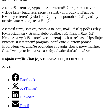
Ak ho ešte nemáte, vypracujte si referenčný program. Hlavne
v dobe krízy budú referencie na služby či produkty kľúčové.
Kvalitný referenčný obchodný program pomohol rásť aj známym
firmách ako Apple, Tesla či iným.
Ak majú firmy správny postoj a náladu, môžu rásť aj počas krízy.
Kým ostatní sú v strachu alebo panike, vaša firma môže rásť.
Nebojte sa vyskúšať nové veci a merajte ich úspešnosť. Upsellujte,
vytvorte si referenčný program, ponúknite klientom pomoc
či poradenstvo, zmeňte obchodnú stratégiu, skúste nový mailing.
Čokoľvek, je to len na vás a vašej odvahe skúšať nové veci.
Najdôležitejšie však je, NEČAKAJTE, KONAJTE.
Zdielať:
Facebook
X (Twitter)
LinkedIn
Email