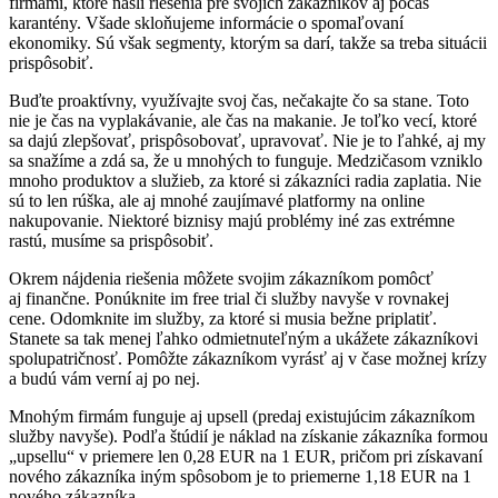
firmami, ktoré našli riešenia pre svojich zákazníkov aj počas
karantény. Všade skloňujeme informácie o spomaľovaní
ekonomiky. Sú však segmenty, ktorým sa darí, takže sa treba situácii
prispôsobiť.
Buďte proaktívny, využívajte svoj čas, nečakajte čo sa stane. Toto
nie je čas na vyplakávanie, ale čas na makanie. Je toľko vecí, ktoré
sa dajú zlepšovať, prispôsobovať, upravovať. Nie je to ľahké, aj my
sa snažíme a zdá sa, že u mnohých to funguje. Medzičasom vzniklo
mnoho produktov a služieb, za ktoré si zákazníci radia zaplatia. Nie
sú to len rúška, ale aj mnohé zaujímavé platformy na online
nakupovanie. Niektoré biznisy majú problémy iné zas extrémne
rastú, musíme sa prispôsobiť.
Okrem nájdenia riešenia môžete svojim zákazníkom pomôcť
aj finančne. Ponúknite im free trial či služby navyše v rovnakej
cene. Odomknite im služby, za ktoré si musia bežne priplatiť.
Stanete sa tak menej ľahko odmietnuteľným a ukážete zákazníkovi
spolupatričnosť. Pomôžte zákazníkom vyrásť aj v čase možnej krízy
a budú vám verní aj po nej.
Mnohým firmám funguje aj upsell (predaj existujúcim zákazníkom
služby navyše). Podľa štúdií je náklad na získanie zákazníka formou
„upsellu“ v priemere len 0,28 EUR na 1 EUR, pričom pri získavaní
nového zákazníka iným spôsobom je to priemerne 1,18 EUR na 1
nového zákazníka.