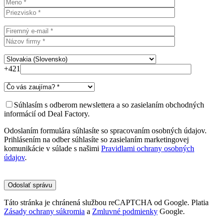
+421
Súhlasím s odberom newslettera a so zasielaním obchodných
informácií od Deal Factory.
Odoslaním formulára súhlasíte so spracovaním osobných údajov.
Prihlásením na odber súhlasíte so zasielaním marketingovej
komunikácie v súlade s našimi
Pravidlami ochrany osobných
údajov
.
Please
leave
this
field
Táto stránka je chránená službou reCAPTCHA od Google. Platia
empty.
Zásady ochrany súkromia
a
Zmluvné podmienky
Google.