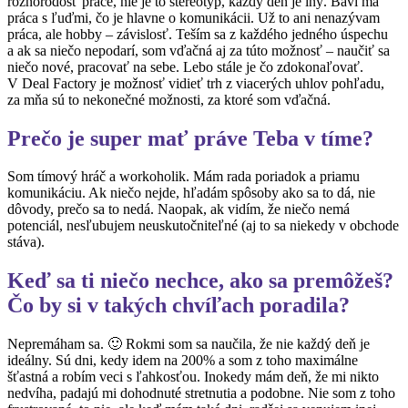
rôznorodosť práce, nie je to stereotyp, každý deň je iný.
Baví ma
práca s ľuďmi, čo je hlavne o komunikácii. Už to ani nenazývam
práca, ale hobby – závislosť. Teším sa z každého jedného úspechu
a ak sa niečo nepodarí, som vďačná aj za túto možnosť – naučiť sa
niečo nové, pracovať na sebe. Lebo stále je čo zdokonaľovať.
V Deal Factory je možnosť vidieť trh z viacerých uhlov pohľadu,
za mňa sú to nekonečné možnosti, za ktoré som vďačná.
Prečo je super mať práve Teba v tíme?
Som tímový hráč a workoholik. Mám rada poriadok a priamu
komunikáciu. Ak niečo nejde, hľadám spôsoby ako sa to dá, nie
dôvody, prečo sa to nedá. Naopak, ak vidím, že niečo nemá
potenciál, nesľubujem neuskutočniteľné (aj to sa niekedy v obchode
stáva).
Keď sa ti niečo nechce, ako sa premôžeš?
Čo by si v takých chvíľach poradila?
Nepremáham sa. 🙂 Rokmi som sa naučila, že nie každý deň je
ideálny. Sú dni, kedy idem na 200% a som z toho maximálne
šťastná a robím veci s ľahkosťou. Inokedy mám deň, že mi nikto
nedvíha, padajú mi dohodnuté stretnutia a podobne. Nie som z toho