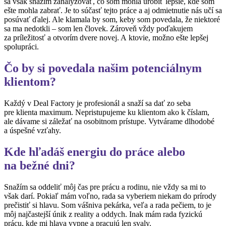
sa však snažím zanalyzovať, čo som mohla urobiť lepšie, kde som
ešte mohla zabrať. Je to súčasť tejto práce a aj odmietnutie nás učí sa
posúvať ďalej. Ale klamala by som, keby som povedala, že niektoré
sa ma nedotkli – som len človek. Zároveň vždy poďakujem
za príležitosť a otvorím dvere novej. A ktovie, možno ešte lepšej
spolupráci.
Čo by si povedala našim potenciálnym
klientom?
Každý v Deal Factory je profesionál a snaží sa dať zo seba
pre klienta maximum. Nepristupujeme ku klientom ako k číslam,
ale dávame si záležať na osobitnom prístupe. Vytvárame dlhodobé
a úspešné vzťahy.
Kde hľadáš energiu do práce alebo
na bežné dni?
Snažím sa oddeliť môj čas pre prácu a rodinu, nie vždy sa mi to
však darí. Pokiaľ mám voľno, rada sa vyberiem niekam do prírody
prečistiť si hlavu. Som vášniva pekárka, veľa a rada pečiem, to je
môj najčastejší únik z reality a oddych. Inak mám rada fyzickú
prácu, kde mi hlava vypne a pracujú len svaly.