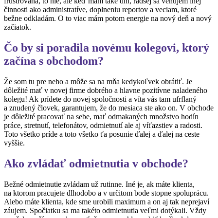
frustrovaná, to nie, ale keď mám také dni, radšej sa venujem inej
činnosti ako administratíve, doplneniu reportov a veciam, ktoré
bežne odkladám. O to viac mám potom energie na nový deň a nový
začiatok.
Čo by si poradila novému kolegovi, ktorý
začína s obchodom?
Že som tu pre neho a môže sa na mňa kedykoľvek obrátiť. Je
dôležité mať v novej firme dobrého a hlavne pozitívne naladeného
kolegu! Ak prídete do novej spoločnosti a víta vás tam ufrflaný
a znudený človek, garantujem, že do mesiaca ste ako on. V obchode
je dôležité pracovať na sebe, mať odmakaných množstvo hodín
práce, stretnutí, telefonátov, odmietnutí ale aj víťazstiev a radosti.
Toto všetko príde a toto všetko ťa posunie ďalej a ďalej na ceste
vyššie.
Ako zvládať odmietnutia v obchode?
Bežné odmietnutie zvládam už rutinne. Iné je, ak máte klienta,
na ktorom pracujete dlhodobo a v určitom bode stopne spoluprácu.
Alebo máte klienta, kde sme urobili maximum a on aj tak neprejaví
záujem. Spočiatku sa ma takéto odmietnutia veľmi dotýkali. Vždy