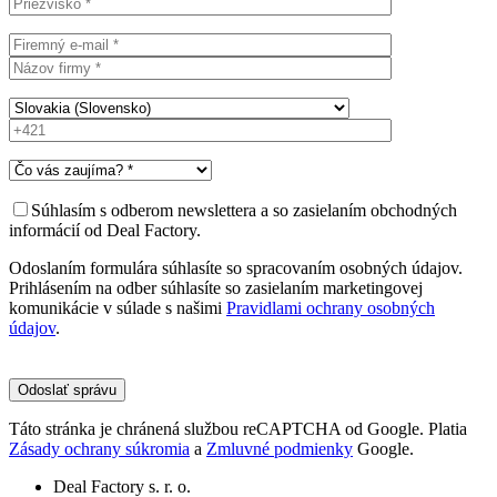
Súhlasím s odberom newslettera a so zasielaním obchodných
informácií od Deal Factory.
Odoslaním formulára súhlasíte so spracovaním osobných údajov.
Prihlásením na odber súhlasíte so zasielaním marketingovej
komunikácie v súlade s našimi
Pravidlami ochrany osobných
údajov
.
Please
leave
this
field
Táto stránka je chránená službou reCAPTCHA od Google. Platia
empty.
Zásady ochrany súkromia
a
Zmluvné podmienky
Google.
Deal Factory s. r. o.