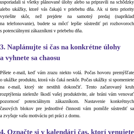
usporiadali si všetky plánované úlohy alebo sa pripravili na schôdzky
alebo ukážky, ktoré vás čakajú v priebehu dňa. Ak si tieto priority
vyriešite skôr, než prejdete na samotný predaj (napríklad
na telefonovanie), budete sa môcť lepšie sústrediť pri rozhovoroch
s potenciálnymi zákazníkmi v priebehu dňa.
3. Naplánujte si čas na konkrétne úlohy
a vyhnete sa chaosu
Píšete e-mail, keď vám zrazu niekto volá. Počas hovoru premýšľate
o ukážke produktu, ktorá vás čaká neskôr. Počas ukážky si spomeniete
na e-mail, ktorý ste nestihli dokončiť. Tento začarovaný kruh
rozptýlenia nielenže škodí vašej produktivite, ale bráni vám venovať
pozornosť potenciálnym zákazníkom. Nastavenie konkrétnych
časových blokov pre jednotlivé činnosti vám pomôže sústrediť sa
a zvyšuje vašu motiváciu pri práci z domu.
4. Označte si v kalendári čas, ktorí venujete