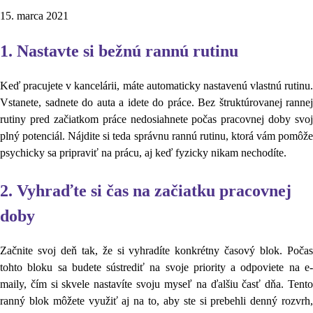
15. marca 2021
1. Nastavte si bežnú rannú rutinu
Keď pracujete v kancelárii, máte automaticky nastavenú vlastnú rutinu.
Vstanete, sadnete do auta a idete do práce. Bez štruktúrovanej rannej
rutiny pred začiatkom práce nedosiahnete počas pracovnej doby svoj
plný potenciál. Nájdite si teda správnu rannú rutinu, ktorá vám pomôže
psychicky sa pripraviť na prácu, aj keď fyzicky nikam nechodíte.
2. Vyhraďte si čas na začiatku pracovnej
doby
Začnite svoj deň tak, že si vyhradíte konkrétny časový blok. Počas
tohto bloku sa budete sústrediť na svoje priority a odpoviete na e-
maily, čím si skvele nastavíte svoju myseľ na ďalšiu časť dňa. Tento
ranný blok môžete využiť aj na to, aby ste si prebehli denný rozvrh,