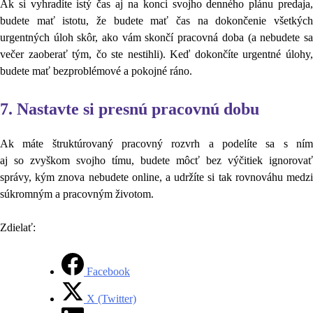
Ak si vyhradíte istý čas aj na konci svojho denného plánu predaja,
budete mať istotu, že budete mať čas na dokončenie všetkých
urgentných úloh skôr, ako vám skončí pracovná doba (a nebudete sa
večer zaoberať tým, čo ste nestihli). Keď dokončíte urgentné úlohy,
budete mať bezproblémové a pokojné ráno.
7. Nastavte si presnú pracovnú dobu
Ak máte štruktúrovaný pracovný rozvrh a podelíte sa s ním
aj so zvyškom svojho tímu, budete môcť bez výčitiek ignorovať
správy, kým znova nebudete online, a udržíte si tak rovnováhu medzi
súkromným a pracovným životom.
Zdielať:
Facebook
X (Twitter)