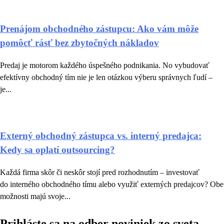
Prenájom obchodného zástupcu: Ako vám môže
pomôcť rásť bez zbytočných nákladov
Predaj je motorom každého úspešného podnikania. No vybudovať
efektívny obchodný tím nie je len otázkou výberu správnych ľudí –
je...
Externý obchodný zástupca vs. interný predajca:
Kedy sa oplatí outsourcing?
Každá firma skôr či neskôr stojí pred rozhodnutím – investovať
do interného obchodného tímu alebo využiť externých predajcov? Obe
možnosti majú svoje...
Prihláste sa na odber noviniek zo sveta