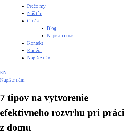
Prečo my
Náš tím
O nás
Blog
Napísali o nás
Kontakt
Kariéra
Napíšte nám
EN
Napíšte nám
7 tipov na vytvorenie
efektívneho rozvrhu pri práci
z domu